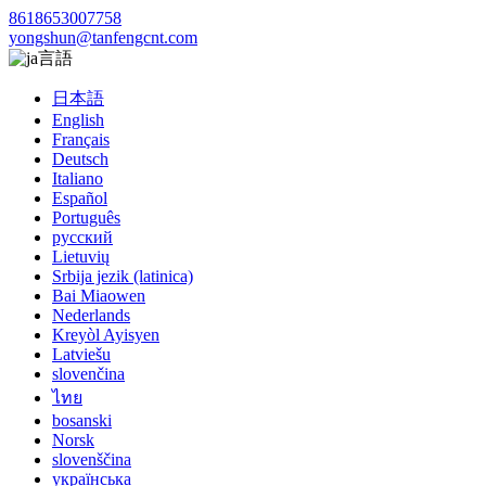
8618653007758
yongshun@tanfengcnt.com
言語
日本語
English
Français
Deutsch
Italiano
Español
Português
русский
Lietuvių
Srbija jezik (latinica)
Bai Miaowen
Nederlands
Kreyòl Ayisyen
Latviešu
slovenčina
ไทย
bosanski
Norsk
slovenščina
українська