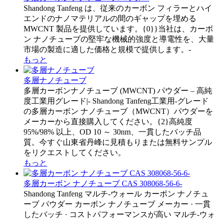
Shandong Tanfeng は、従来のカーボン フィラーとハイ
エンドのナノマテリアルの間のギャップを埋める
MWCNT 製品を提供しています。{0}}当社は、カーボ
ン ナノチューブの堅牢な機械的強度と導電性を、大量
市場の製造に適した価格と規模で提供します。-
もっと
多層ナノチューブ
多層カーボンナノチューブ (MWCNT) パウダー – 高純
度工業用グレード|- Shandong Tanfeng工業用-グレード
の多層カーボン ナノチューブ（MWCNT）パウダーを
メーカーから直接購入してください。{2}高純度
95%/98% 以上、OD 10 ～ 30nm、一貫したバッチ品
質。今すぐ山東省丹峰に見積もりまたは無料サンプル
をリクエストしてください。
もっと
多層カーボン ナノチューブ CAS 308068-56-6-
Shandong Tanfeng マルチ-ウォール カーボン ナノチュ
ーブ パウダー カーボン ナノチューブ メーカー · 一貫
したバッチ · コストパフォーマンスが高い マルチ-ウォ