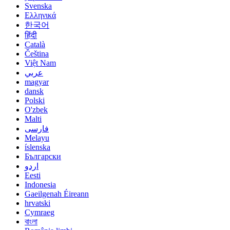
Svenska
Ελληνικά
한국어
हिंदी
Català
Čeština
Việt Nam
عربي
magyar
dansk
Polski
O'zbek
Malti
فارسی
Melayu
íslenska
Български
اردو
Eesti
Indonesia
Gaeilgenah Éireann
hrvatski
Cymraeg
বাংলা