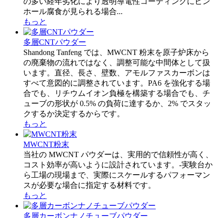
の多い経年劣化により透明導電性コーティングにピン
ホール腐食が見られる場合...
もっと
多層CNTパウダー
Shandong Tanfeng では、MWCNT 粉末を原子炉床から
の廃棄物の流れではなく、調整可能な中間体として扱
います。直径、長さ、壁数、アモルファスカーボンは
すべて意図的に調整されています。PA6 を強化する場
合でも、リチウムイオン負極を構築する場合でも、チ
ューブの形状が 0.5% の負荷に達するか、2% でスタッ
クするか決定するからです。
もっと
MWCNT粉末
当社の MWCNT パウダーは、実用的で信頼性が高く、
コスト効率が高いように設計されています。-実験台か
ら工場の現場まで、実際にスケールするパフォーマン
スが必要な場合に指定する材料です。
もっと
多層カーボンナノチューブパウダー