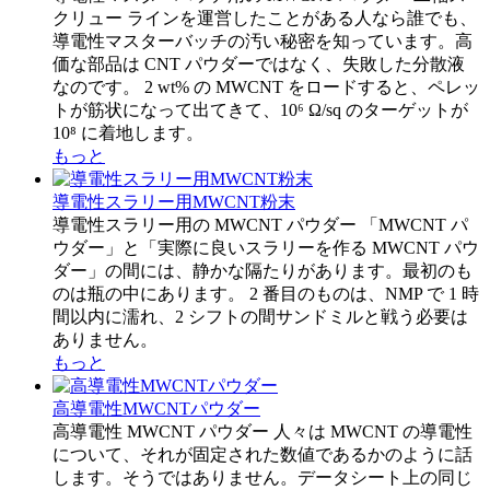
クリュー ラインを運営したことがある人なら誰でも、
導電性マスターバッチの汚い秘密を知っています。高
価な部品は CNT パウダーではなく、失敗した分散液
なのです。 2 wt% の MWCNT をロードすると、ペレッ
トが筋状になって出てきて、10⁶ Ω/sq のターゲットが
10⁸ に着地します。
もっと
導電性スラリー用MWCNT粉末
導電性スラリー用の MWCNT パウダー 「MWCNT パ
ウダー」と「実際に良いスラリーを作る MWCNT パウ
ダー」の間には、静かな隔たりがあります。最初のも
のは瓶の中にあります。 2 番目のものは、NMP で 1 時
間以内に濡れ、2 シフトの間サンドミルと戦う必要は
ありません。
もっと
高導電性MWCNTパウダー
高導電性 MWCNT パウダー 人々は MWCNT の導電性
について、それが固定された数値であるかのように話
します。そうではありません。データシート上の同じ