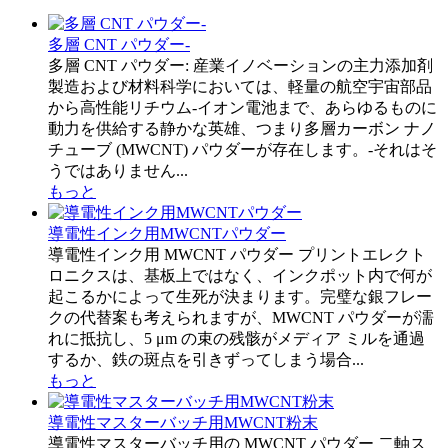
多層 CNT パウダー-
多層 CNT パウダー: 産業イノベーションの主力添加剤
製造および材料科学においては、軽量の航空宇宙部品
から高性能リチウム-イオン電池まで、あらゆるものに
動力を供給する静かな英雄、つまり多層カーボン ナノ
チューブ (MWCNT) パウダーが存在します。-それはそ
うではありません...
もっと
導電性インク用MWCNTパウダー
導電性インク用 MWCNT パウダー プリントエレクト
ロニクスは、基板上ではなく、インクポット内で何が
起こるかによって生死が決まります。完璧な銀フレー
クの代替案も考えられますが、MWCNT パウダーが濡
れに抵抗し、5 μm の束の残骸がメディア ミルを通過
するか、鉄の斑点を引きずってしまう場合...
もっと
導電性マスターバッチ用MWCNT粉末
導電性マスターバッチ用の MWCNT パウダー 二軸ス