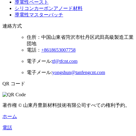
導電性ペースト
シリコンカーボンアノード材料
導電性マスターバッチ
連絡方式
住所：
中国山東省菏沢市牡丹区武田高級製造工業
団地
電話：
+8618653007758
電子メール:
tf@tfcnt.com
電子メール:
yongshun@tanfengcnt.com
QR コード
著作権 © 山東丹豊新材料技術有限公司すべての権利予約。
ホーム
電話