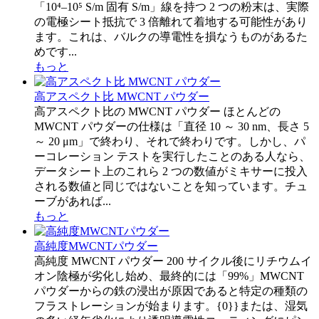
「10⁴–10⁵ S/m 固有 S/m」線を持つ 2 つの粉末は、実際
の電極シート抵抗で 3 倍離れて着地する可能性があり
ます。これは、バルクの導電性を損なうものがあるた
めです...
もっと
高アスペクト比 MWCNT パウダー
高アスペクト比の MWCNT パウダー ほとんどの
MWCNT パウダーの仕様は「直径 10 ～ 30 nm、長さ 5
～ 20 μm」で終わり、それで終わりです。しかし、パ
ーコレーション テストを実行したことのある人なら、
データシート上のこれら 2 つの数値がミキサーに投入
される数値と同じではないことを知っています。チュ
ーブがあれば...
もっと
高純度MWCNTパウダー
高純度 MWCNT パウダー 200 サイクル後にリチウムイ
オン陰極が劣化し始め、最終的には「99%」MWCNT
パウダーからの鉄の浸出が原因であると特定の種類の
フラストレーションが始まります。{0}}または、湿気